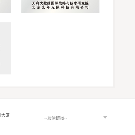
创大厦
--友情链接--