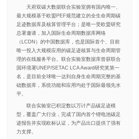
天府双碳大数据联合实验室拥有国内唯一、
最大规模基于欧盟PEF规范建立的全生命周期碳
足迹数据库及核算管理平台；是唯一受欧盟研究
总署邀请，加入国际生命周期数据库网络
（LCDN）的中国数据库，也是国际首个、目前
唯一投入大规模应用的碳足迹核算与生命周期管
理的在线服务平台。联合实验室数据库曾获联合
国环境署UNEP/SETAC LCA Award研究奖第一
名，是目前全球唯一达到自身生命周期完整的基
础数据库，系统功能和应用均处于国际最领先水
平。
联合实验室已积淀数以万计产品碳足迹模
型，覆盖广大行业，完成了国内首个锂电池碳足
迹报告并实现欧标认证，为产品出口提供了强有
力支撑。