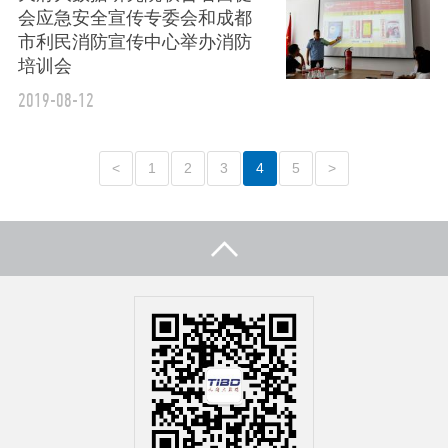
会应急安全宣传专委会和成都
市利民消防宣传中心举办消防
培训会
2019-08-12
<
1
2
3
4
5
>