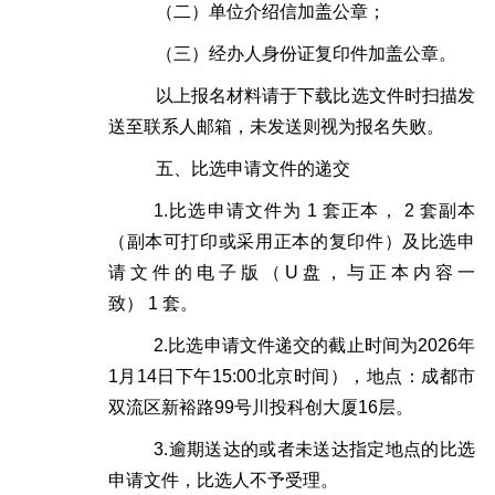
（二）单位介绍信加盖公章；
（三）经办人身份证复印件加盖公章。
以上报名材料请于下载比选文件时扫描发
送至联系人邮箱，未发送则视为报名失败。
五、比选申请文件的递交
1.
比选申请文件为
1
套正本，
2
套副本
（副本可打印或采用正本的复印件）及比选申
请文件的电子版（
U
盘，与正本内容一
致）
1
套。
2.
比选申请文件递交的截止时间为
2026
年
1
月
14
日
下午
15:00
北京时间），地点：成都市
双流区新裕路
99
号川投科创大厦
16
层。
3.
逾期送达的或者未送达指定地点的比选
申请文件，比选人不予受理。