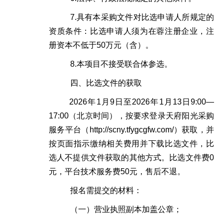
7.
具有本采购文件对比选申请人所规定的
资质条件：比选申请人须为在蓉注册企业，注
册资本不低于
50
万元（含）。
8.
本项目不接受联合体参选。
四、比选文件的获取
2026
年
1
月
9
日至
2026
年
1
月
13
日
9:00
—
17:00
（北京时间），
按要求登录天府阳光采购
服务平台（http://scny.tfygcgfw.com/）获取，
并
按页面指示缴纳相关费用并下载比选文件，比
选人不提供文件获取的其他方式。比选文件费
0
元，平台技术服务费50元，售后不退。
报名需提交的材料：
（一）营业执照副本加盖公章；